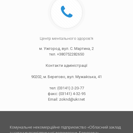
Центр ментального здоров'я
м. Ужгород, вул. С. Мартина, 2
тел. +380752282650
Контакти адміністрації
90202, м. Берегово, вул. Мужайська, 41
тел: (03141) 2-20-77
факс: (03141) 4-32-95
Email: zoknd@ukr.net
Комунальне некомерційне підприємство «Обласний заклад
з надання психіатричної допомоги м. Берегова»