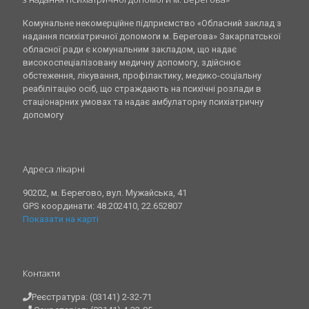
Комунальне некомерційне підприємство «Обласний заклад з
надання психіатричної допомоги м. Берегова» Закарпатської
обласної ради є комунальним закладом, що надає
високоспеціалізовану медичну допомогу, здійснює
обстеження, лікування, профілактику, медико-соціальну
реабілітацію осіб, що страждають на психічні розлади в
стаціонарних умовах та надає амбулаторну психіатричну
допомогу
Адреса лікарні
90202, м. Берегово, вул. Мужайська, 41
GPS координати: 48.202410, 22.652807
Показати на карті
Контакти
Реєстратура: (03141) 2-32-71