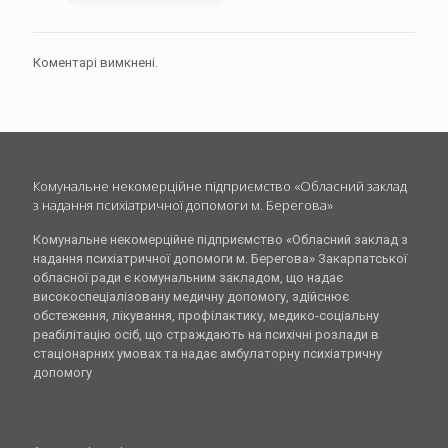
Коментарі вимкнені.
Комунальне некомерційне підприємство «Обласний заклад
з надання психіатричної допомоги м. Берегова»
Комунальне некомерційне підприємство «Обласний заклад з
надання психіатричної допомоги м. Берегова» Закарпатської
обласної ради є комунальним закладом, що надає
високоспеціалізовану медичну допомогу, здійснює
обстеження, лікування, профілактику, медико-соціальну
реабілітацію осіб, що страждають на психічні розлади в
стаціонарних умовах та надає амбулаторну психіатричну
допомогу