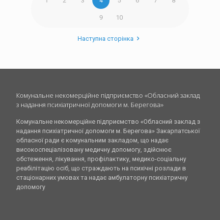
1
2
3
4
5
6
7
8
9
10
Наступна сторінка
Комунальне некомерційне підприємство «Обласний заклад
з надання психіатричної допомоги м. Берегова»
Комунальне некомерційне підприємство «Обласний заклад з
надання психіатричної допомоги м. Берегова» Закарпатської
обласної ради є комунальним закладом, що надає
високоспеціалізовану медичну допомогу, здійснює
обстеження, лікування, профілактику, медико-соціальну
реабілітацію осіб, що страждають на психічні розлади в
стаціонарних умовах та надає амбулаторну психіатричну
допомогу