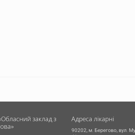
«Обласний заклад з
Адреса лікарні
гова»
90202, м. Берегово, вул. М