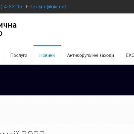
) 4-32-95
zoknd@ukr.net
Послуги
Новини
Антикорупційні заходи
ЕК