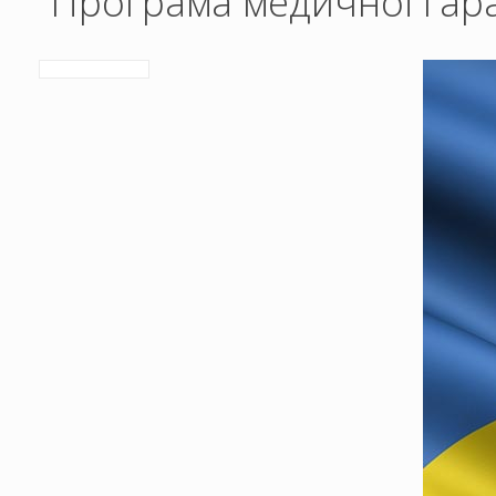
Програма медичної гара