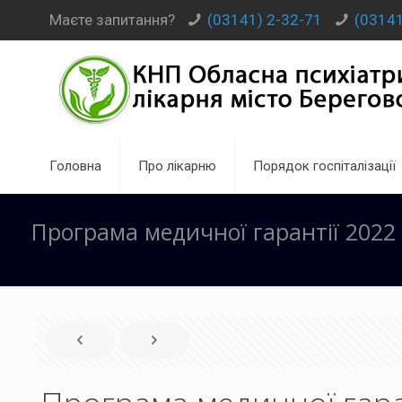
Маєте запитання?
(03141) 2-32-71
(03141
Головна
Про лікарню
Порядок госпіталізації
Програма медичної гарантії 2022