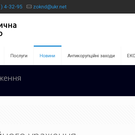
) 4-32-95
zoknd@ukr.net
Послуги
Новини
Антикорупційні заходи
ЕК
аження