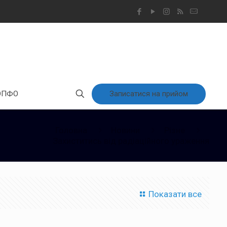
Записатися на прийом
ОПФО
Головна
Новини
Різне
Захиститись від радіаційного ураження
Показати все