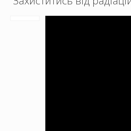
Захиститись від радіац