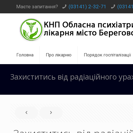
Маєте запитання?
(03141) 2-32-71
(03141
Головна
Про лікарню
Порядок госпіталізації
Захиститись від радіаційного ур